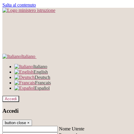
Salta al contenuto
Italiano
Italiano
English
Deutsch
Français
Español
Accedi
Accedi
button close
×
Nome Utente