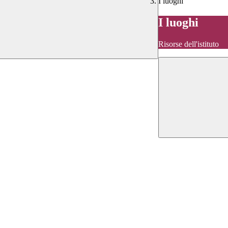
I luoghi
I luoghi
Risorse dell'istituto