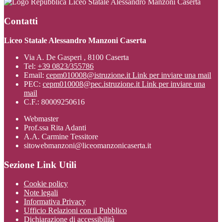
Liceo Statale Alessandro Manzoni Caserta
Contatti
Liceo Statale Alessandro Manzoni Caserta
Via A. De Gasperi , 8100 Caserta
Tel:
+39 0823/355786
Email:
cepm010008@istruzione.it
Link per inviare una mail
PEC:
cepm010008@pec.istruzione.it
Link per inviare una
mail
C.F.: 80009250616
Webmaster
Prof.ssa Rita Adanti
A.A. Carmine Tessitore
sitowebmanzoni@liceomanzonicaserta.it
Sezione Link Utili
Cookie policy
Note legali
Informativa Privacy
Ufficio Relazioni con il Pubblico
Dichiarazione di accessibilità