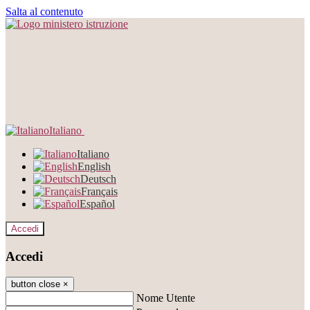
Salta al contenuto
Italiano
Italiano
English
Deutsch
Français
Español
Accedi
Accedi
button close
×
Nome Utente