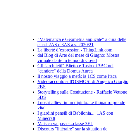
"Matematica e Geometria applicate" a cura delle
classi 2AS e 3AS a.s. 2020/21
La liberté d’expression - ThingLink.com
dal Blog di Arte del mese di Giugno: Mostra
virtuale d'arte in tempo di Covid
Gli "architetti" Bitetto e Tasto di 3BC nel
"cantiere" della Domus Aurea
Il nostro viaggio a metà: la 1CS come Itaca
Videoracconto sull'OSMOSI di Angelica Giorgio
2BS
Storytelling sulla Costituzione - Raffaele Vettone
5DS
I nostri allievi in un dipinto....e il quadro prende
vita!
I giardini pensili di Babilonia.... 1AS con
Minecraft
Mais ca va passer...classe 3EL
Discours "littéraire" sur la situation de