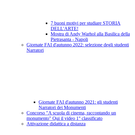
7 buoni motivi per studiare STORIA
DELL'ARTE!
Mostra di Andy Warhol alla Basilica della
Pietrasanta - Napoli
Giornate FAI d'autunno 2022: selezione degli studenti
Narratori
Giornate FAI d'autunno 2021: gli studenti
Narratori dei Monumenti
Concorso "A scuola di cinema, raccontando un
monumento" Qui il video 1° classificato
Attivazione didattica a distanza