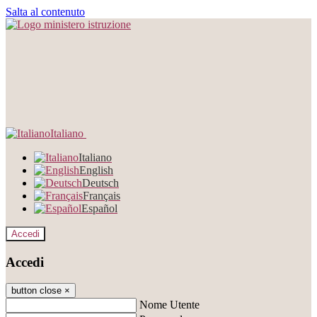
Salta al contenuto
Italiano
Italiano
English
Deutsch
Français
Español
Accedi
Accedi
button close
×
Nome Utente