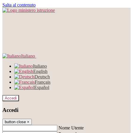
Salta al contenuto
Italiano
Italiano
English
Deutsch
Français
Español
Accedi
Accedi
button close
×
Nome Utente