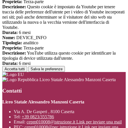
Proprieta:
Terza-parte
Descrizione:
Questo cookie è impostato da Youtube per tenere
traccia delle preferenze dell'utente per i video di Youtube incorporati
nei siti; può anche determinare se il visitatore del sito web sta
utilizzando la nuova o la vecchia versione dell'interfaccia di
Youtube.
Durata:
6 mesi
Nome:
DEVICE_INFO
Tipologia:
analitico
Proprieta:
Terza-parte
Descrizione:
YouTube utilizza questo cookie per identificare la
tipologia di device utilizzata dall'utente.
Durata:
6 mesi
Accetta tutti
Salva le preferenze
Liceo Statale Alessandro Manzoni Caserta
Contatti
Liceo Statale Alessandro Manzoni Caserta
Via A. De Gasperi , 8100 Caserta
Tel:
+39 0823/355786
Email:
cepm010008@istruzione.it
Link per inviare una mail
PEC:
cepm010008@pec.istruzione.it
Link per inviare una