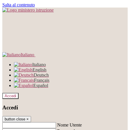
Salta al contenuto
Italiano
Italiano
English
Deutsch
Français
Español
Accedi
Accedi
button close
×
Nome Utente