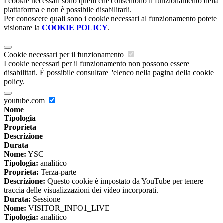
I cookie necessari sono quelli che consentono il funzionamento della
piattaforma e non è possibile disabilitarli.
Per conoscere quali sono i cookie necessari al funzionamento potete
visionare la
COOKIE POLICY
.
Cookie necessari per il funzionamento
I cookie necessari per il funzionamento non possono essere
disabilitati. È possibile consultare l'elenco nella pagina della cookie
policy.
youtube.com
Nome
Tipologia
Proprieta
Descrizione
Durata
Nome:
YSC
Tipologia:
analitico
Proprieta:
Terza-parte
Descrizione:
Questo cookie è impostato da YouTube per tenere
traccia delle visualizzazioni dei video incorporati.
Durata:
Sessione
Nome:
VISITOR_INFO1_LIVE
Tipologia:
analitico