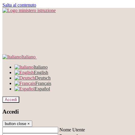
Salta al contenuto
Italiano
Italiano
English
Deutsch
Français
Español
Accedi
Accedi
button close
×
Nome Utente