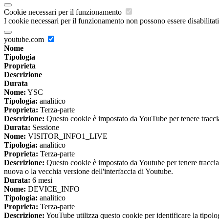
Cookie necessari per il funzionamento
I cookie necessari per il funzionamento non possono essere disabilitati.
youtube.com
Nome
Tipologia
Proprieta
Descrizione
Durata
Nome:
YSC
Tipologia:
analitico
Proprieta:
Terza-parte
Descrizione:
Questo cookie è impostato da YouTube per tenere traccia 
Durata:
Sessione
Nome:
VISITOR_INFO1_LIVE
Tipologia:
analitico
Proprieta:
Terza-parte
Descrizione:
Questo cookie è impostato da Youtube per tenere traccia de
nuova o la vecchia versione dell'interfaccia di Youtube.
Durata:
6 mesi
Nome:
DEVICE_INFO
Tipologia:
analitico
Proprieta:
Terza-parte
Descrizione:
YouTube utilizza questo cookie per identificare la tipologi