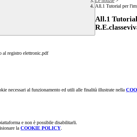
Le notizie
>
All.1 Tutorial per l'i
All.1 Tutoria
R.E.classeviv
l registro elettronic.pdf
kie necessari al funzionamento ed utili alle finalità illustrate nella
COO
attaforma e non è possibile disabilitarli.
isionare la
COOKIE POLICY
.