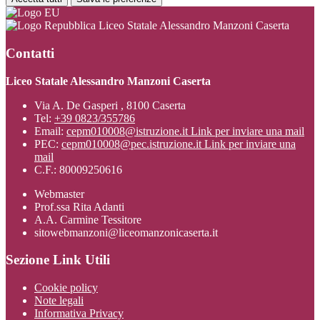
Liceo Statale Alessandro Manzoni Caserta
Contatti
Liceo Statale Alessandro Manzoni Caserta
Via A. De Gasperi , 8100 Caserta
Tel:
+39 0823/355786
Email:
cepm010008@istruzione.it
Link per inviare una mail
PEC:
cepm010008@pec.istruzione.it
Link per inviare una
mail
C.F.: 80009250616
Webmaster
Prof.ssa Rita Adanti
A.A. Carmine Tessitore
sitowebmanzoni@liceomanzonicaserta.it
Sezione Link Utili
Cookie policy
Note legali
Informativa Privacy