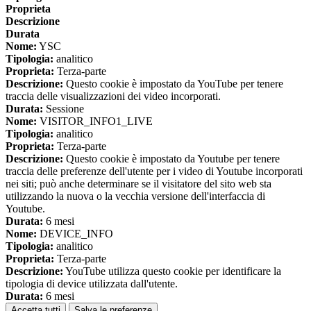
Proprieta
Descrizione
Durata
Nome:
YSC
Tipologia:
analitico
Proprieta:
Terza-parte
Descrizione:
Questo cookie è impostato da YouTube per tenere
traccia delle visualizzazioni dei video incorporati.
Durata:
Sessione
Nome:
VISITOR_INFO1_LIVE
Tipologia:
analitico
Proprieta:
Terza-parte
Descrizione:
Questo cookie è impostato da Youtube per tenere
traccia delle preferenze dell'utente per i video di Youtube incorporati
nei siti; può anche determinare se il visitatore del sito web sta
utilizzando la nuova o la vecchia versione dell'interfaccia di
Youtube.
Durata:
6 mesi
Nome:
DEVICE_INFO
Tipologia:
analitico
Proprieta:
Terza-parte
Descrizione:
YouTube utilizza questo cookie per identificare la
tipologia di device utilizzata dall'utente.
Durata:
6 mesi
Accetta tutti
Salva le preferenze