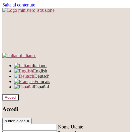
Salta al contenuto
Italiano
Italiano
English
Deutsch
Français
Español
Accedi
Accedi
button close
×
Nome Utente