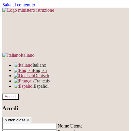
Salta al contenuto
Italiano
Italiano
English
Deutsch
Français
Español
Accedi
Accedi
button close
×
Nome Utente