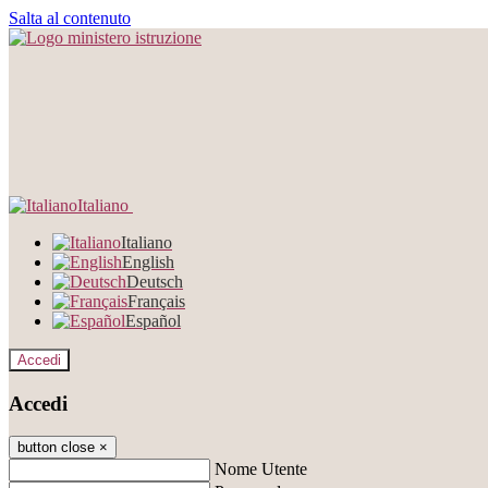
Salta al contenuto
Italiano
Italiano
English
Deutsch
Français
Español
Accedi
Accedi
button close
×
Nome Utente