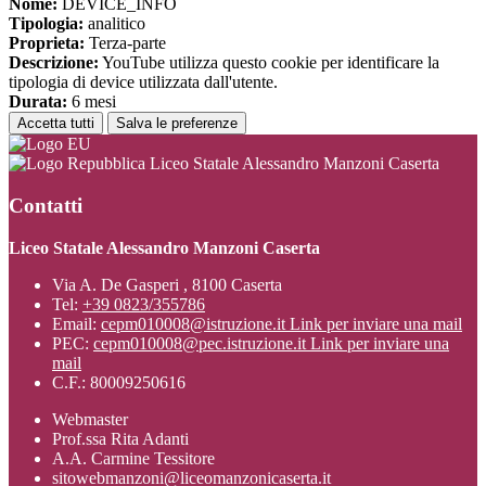
Nome:
DEVICE_INFO
Tipologia:
analitico
Proprieta:
Terza-parte
Descrizione:
YouTube utilizza questo cookie per identificare la
tipologia di device utilizzata dall'utente.
Durata:
6 mesi
Accetta tutti
Salva le preferenze
Liceo Statale Alessandro Manzoni Caserta
Contatti
Liceo Statale Alessandro Manzoni Caserta
Via A. De Gasperi , 8100 Caserta
Tel:
+39 0823/355786
Email:
cepm010008@istruzione.it
Link per inviare una mail
PEC:
cepm010008@pec.istruzione.it
Link per inviare una
mail
C.F.: 80009250616
Webmaster
Prof.ssa Rita Adanti
A.A. Carmine Tessitore
sitowebmanzoni@liceomanzonicaserta.it