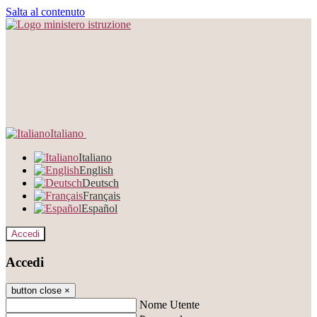
Salta al contenuto
Italiano
Italiano
English
Deutsch
Français
Español
Accedi
Accedi
button close
×
Nome Utente