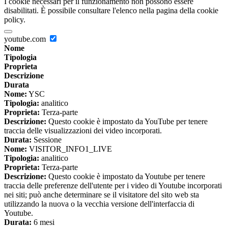
I cookie necessari per il funzionamento non possono essere
disabilitati. È possibile consultare l'elenco nella pagina della cookie
policy.
youtube.com
Nome
Tipologia
Proprieta
Descrizione
Durata
Nome:
YSC
Tipologia:
analitico
Proprieta:
Terza-parte
Descrizione:
Questo cookie è impostato da YouTube per tenere
traccia delle visualizzazioni dei video incorporati.
Durata:
Sessione
Nome:
VISITOR_INFO1_LIVE
Tipologia:
analitico
Proprieta:
Terza-parte
Descrizione:
Questo cookie è impostato da Youtube per tenere
traccia delle preferenze dell'utente per i video di Youtube incorporati
nei siti; può anche determinare se il visitatore del sito web sta
utilizzando la nuova o la vecchia versione dell'interfaccia di
Youtube.
Durata:
6 mesi