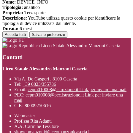
Nome:
DEVICE_INFO
Tipologia:
analitico
Proprieta:
Terza-parte
Descrizione:
YouTube utilizza questo cookie per identificare la
tipologia di device utilizzata dall'utente.
Durata:
6 mesi
Accetta tutti
Salva le preferenze
Liceo Statale Alessandro Manzoni Caserta
Contatti
Liceo Statale Alessandro Manzoni Caserta
Via A. De Gasperi , 8100 Caserta
Tel:
+39 0823/355786
Email:
cepm010008@istruzione.it
Link per inviare una mail
PEC:
cepm010008@pec.istruzione.it
Link per inviare una
mail
C.F.: 80009250616
Webmaster
Prof.ssa Rita Adanti
A.A. Carmine Tessitore
sitowebmanzoni@liceomanzonicaserta.it