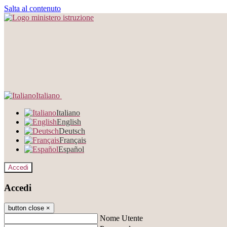
Salta al contenuto
Italiano
Italiano
English
Deutsch
Français
Español
Accedi
Accedi
button close
×
Nome Utente