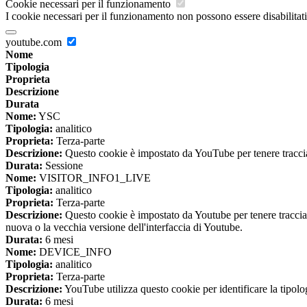
Cookie necessari per il funzionamento
I cookie necessari per il funzionamento non possono essere disabilitati.
youtube.com
Nome
Tipologia
Proprieta
Descrizione
Durata
Nome:
YSC
Tipologia:
analitico
Proprieta:
Terza-parte
Descrizione:
Questo cookie è impostato da YouTube per tenere traccia 
Durata:
Sessione
Nome:
VISITOR_INFO1_LIVE
Tipologia:
analitico
Proprieta:
Terza-parte
Descrizione:
Questo cookie è impostato da Youtube per tenere traccia de
nuova o la vecchia versione dell'interfaccia di Youtube.
Durata:
6 mesi
Nome:
DEVICE_INFO
Tipologia:
analitico
Proprieta:
Terza-parte
Descrizione:
YouTube utilizza questo cookie per identificare la tipologi
Durata:
6 mesi