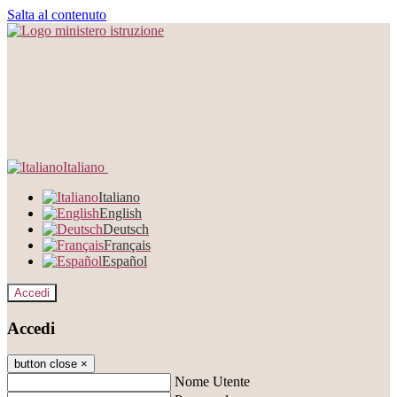
Salta al contenuto
Italiano
Italiano
English
Deutsch
Français
Español
Accedi
Accedi
button close
×
Nome Utente