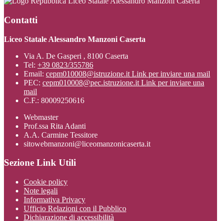
Liceo Statale Alessandro Manzoni Caserta
Contatti
Liceo Statale Alessandro Manzoni Caserta
Via A. De Gasperi , 8100 Caserta
Tel:
+39 0823/355786
Email:
cepm010008@istruzione.it
Link per inviare una mail
PEC:
cepm010008@pec.istruzione.it
Link per inviare una
mail
C.F.: 80009250616
Webmaster
Prof.ssa Rita Adanti
A.A. Carmine Tessitore
sitowebmanzoni@liceomanzonicaserta.it
Sezione Link Utili
Cookie policy
Note legali
Informativa Privacy
Ufficio Relazioni con il Pubblico
Dichiarazione di accessibilità