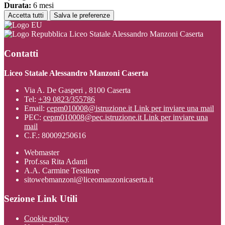
Durata:
6 mesi
Accetta tutti
Salva le preferenze
Liceo Statale Alessandro Manzoni Caserta
Contatti
Liceo Statale Alessandro Manzoni Caserta
Via A. De Gasperi , 8100 Caserta
Tel:
+39 0823/355786
Email:
cepm010008@istruzione.it
Link per inviare una mail
PEC:
cepm010008@pec.istruzione.it
Link per inviare una
mail
C.F.: 80009250616
Webmaster
Prof.ssa Rita Adanti
A.A. Carmine Tessitore
sitowebmanzoni@liceomanzonicaserta.it
Sezione Link Utili
Cookie policy