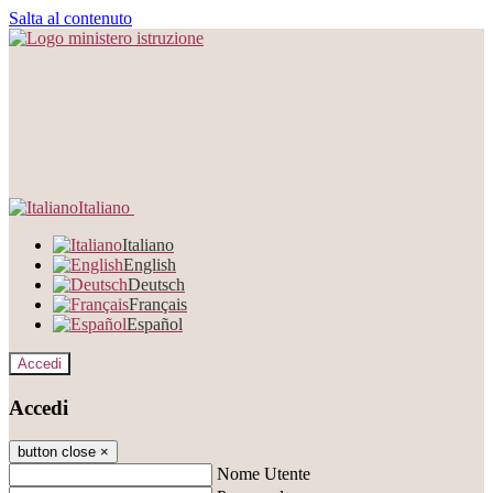
Salta al contenuto
Italiano
Italiano
English
Deutsch
Français
Español
Accedi
Accedi
button close
×
Nome Utente