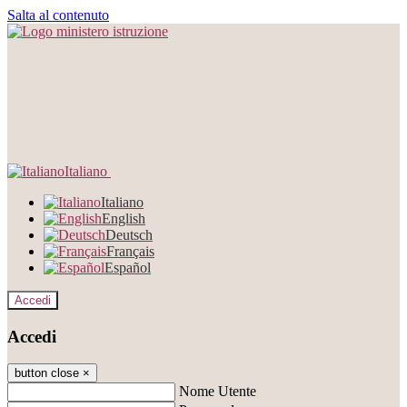
Salta al contenuto
Italiano
Italiano
English
Deutsch
Français
Español
Accedi
Accedi
button close
×
Nome Utente