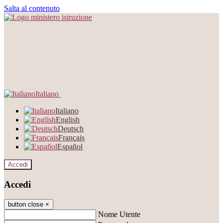
Salta al contenuto
Italiano
Italiano
English
Deutsch
Français
Español
Accedi
Accedi
button close
×
Nome Utente