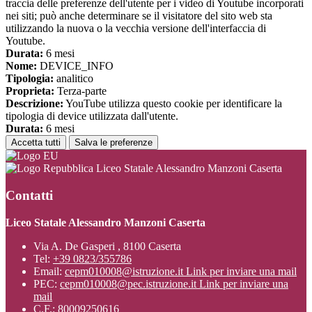
traccia delle preferenze dell'utente per i video di Youtube incorporati
nei siti; può anche determinare se il visitatore del sito web sta
utilizzando la nuova o la vecchia versione dell'interfaccia di
Youtube.
Durata:
6 mesi
Nome:
DEVICE_INFO
Tipologia:
analitico
Proprieta:
Terza-parte
Descrizione:
YouTube utilizza questo cookie per identificare la
tipologia di device utilizzata dall'utente.
Durata:
6 mesi
Accetta tutti
Salva le preferenze
Liceo Statale Alessandro Manzoni Caserta
Contatti
Liceo Statale Alessandro Manzoni Caserta
Via A. De Gasperi , 8100 Caserta
Tel:
+39 0823/355786
Email:
cepm010008@istruzione.it
Link per inviare una mail
PEC:
cepm010008@pec.istruzione.it
Link per inviare una
mail
C.F.: 80009250616