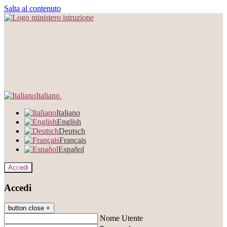
Salta al contenuto
Italiano
Italiano
English
Deutsch
Français
Español
Accedi
Accedi
button close
×
Nome Utente