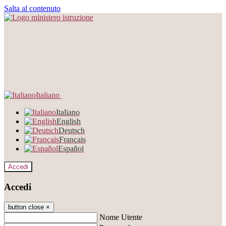
Salta al contenuto
Italiano
Italiano
English
Deutsch
Français
Español
Accedi
Accedi
button close
×
Nome Utente