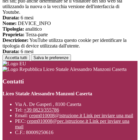
nei siti; può anche determinare se il visitatore del sito web sta
utilizzando la nuova o la vecchia versione dell'interfaccia di
Youtube.
Durata:
6 mesi
Nome:
DEVICE_INFO
Tipologia:
analitico
Proprieta:
Terza-parte
Descrizione:
YouTube utilizza questo cookie per identificare la
tipologia di device utilizzata dall'utente.
Durata:
6 mesi
Accetta tutti
Salva le preferenze
Liceo Statale Alessandro Manzoni Caserta
Contatti
Liceo Statale Alessandro Manzoni Caserta
Via A. De Gasperi , 8100 Caserta
Tel:
+39 0823/355786
Email:
cepm010008@istruzione.it
Link per inviare una mail
PEC:
cepm010008@pec.istruzione.it
Link per inviare una
mail
C.F.: 80009250616