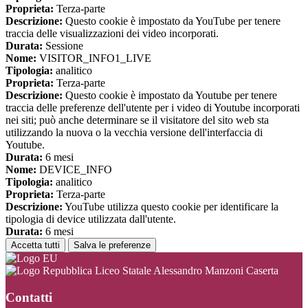
Proprieta:
Terza-parte
Descrizione:
Questo cookie è impostato da YouTube per tenere
traccia delle visualizzazioni dei video incorporati.
Durata:
Sessione
Nome:
VISITOR_INFO1_LIVE
Tipologia:
analitico
Proprieta:
Terza-parte
Descrizione:
Questo cookie è impostato da Youtube per tenere
traccia delle preferenze dell'utente per i video di Youtube incorporati
nei siti; può anche determinare se il visitatore del sito web sta
utilizzando la nuova o la vecchia versione dell'interfaccia di
Youtube.
Durata:
6 mesi
Nome:
DEVICE_INFO
Tipologia:
analitico
Proprieta:
Terza-parte
Descrizione:
YouTube utilizza questo cookie per identificare la
tipologia di device utilizzata dall'utente.
Durata:
6 mesi
Accetta tutti
Salva le preferenze
Liceo Statale Alessandro Manzoni Caserta
Contatti