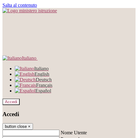
Salta al contenuto
Italiano
Italiano
English
Deutsch
Français
Español
Accedi
Accedi
button close
×
Nome Utente