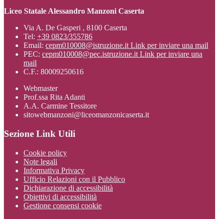
Liceo Statale Alessandro Manzoni Caserta
Via A. De Gasperi , 8100 Caserta
Tel:
+39 0823/355786
Email:
cepm010008@istruzione.it
Link per inviare una mail
PEC:
cepm010008@pec.istruzione.it
Link per inviare una
mail
C.F.: 80009250616
Webmaster
Prof.ssa Rita Adanti
A.A. Carmine Tessitore
sitowebmanzoni@liceomanzonicaserta.it
Sezione Link Utili
Cookie policy
Note legali
Informativa Privacy
Ufficio Relazioni con il Pubblico
Dichiarazione di accessibilità
Obiettivi di accessibilità
Gestione consensi cookie