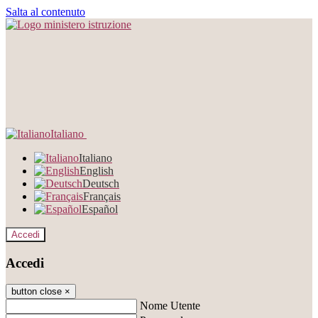
Salta al contenuto
Italiano
Italiano
English
Deutsch
Français
Español
Accedi
Accedi
button close
×
Nome Utente