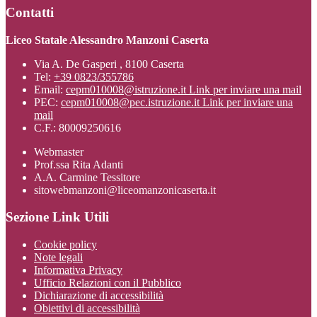
Contatti
Liceo Statale Alessandro Manzoni Caserta
Via A. De Gasperi , 8100 Caserta
Tel:
+39 0823/355786
Email:
cepm010008@istruzione.it
Link per inviare una mail
PEC:
cepm010008@pec.istruzione.it
Link per inviare una
mail
C.F.: 80009250616
Webmaster
Prof.ssa Rita Adanti
A.A. Carmine Tessitore
sitowebmanzoni@liceomanzonicaserta.it
Sezione Link Utili
Cookie policy
Note legali
Informativa Privacy
Ufficio Relazioni con il Pubblico
Dichiarazione di accessibilità
Obiettivi di accessibilità