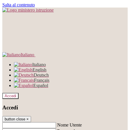
Salta al contenuto
Italiano
Italiano
English
Deutsch
Français
Español
Accedi
Accedi
button close
×
Nome Utente