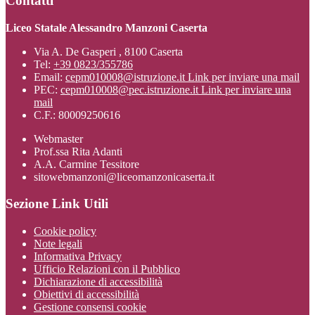
Contatti
Liceo Statale Alessandro Manzoni Caserta
Via A. De Gasperi , 8100 Caserta
Tel:
+39 0823/355786
Email:
cepm010008@istruzione.it
Link per inviare una mail
PEC:
cepm010008@pec.istruzione.it
Link per inviare una
mail
C.F.: 80009250616
Webmaster
Prof.ssa Rita Adanti
A.A. Carmine Tessitore
sitowebmanzoni@liceomanzonicaserta.it
Sezione Link Utili
Cookie policy
Note legali
Informativa Privacy
Ufficio Relazioni con il Pubblico
Dichiarazione di accessibilità
Obiettivi di accessibilità
Gestione consensi cookie