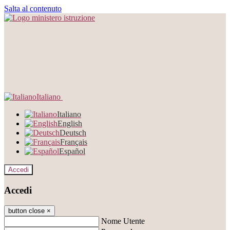
Salta al contenuto
Italiano
Italiano
English
Deutsch
Français
Español
Accedi
Accedi
button close
×
Nome Utente