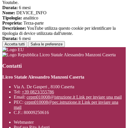
Youtube.
Durata:
6 mesi
Nome:
DEVICE_INFO
Tipologia:
analitico
Proprieta:
Terza-parte
Descrizione:
YouTube utilizza questo cookie per identificare la
tipologia di device utilizzata dall'utente.
Durata:
6 mesi
Accetta tutti
Salva le preferenze
Liceo Statale Alessandro Manzoni Caserta
Contatti
Liceo Statale Alessandro Manzoni Caserta
Via A. De Gasperi , 8100 Caserta
Tel:
+39 0823/355786
Email:
cepm010008@istruzione.it
Link per inviare una mail
PEC:
cepm010008@pec.istruzione.it
Link per inviare una
mail
C.F.: 80009250616
Webmaster
Prof.ssa Rita Adanti