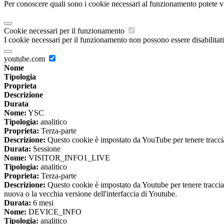
Per conoscere quali sono i cookie necessari al funzionamento potete v
Cookie necessari per il funzionamento
I cookie necessari per il funzionamento non possono essere disabilitati.
youtube.com
Nome
Tipologia
Proprieta
Descrizione
Durata
Nome:
YSC
Tipologia:
analitico
Proprieta:
Terza-parte
Descrizione:
Questo cookie è impostato da YouTube per tenere traccia 
Durata:
Sessione
Nome:
VISITOR_INFO1_LIVE
Tipologia:
analitico
Proprieta:
Terza-parte
Descrizione:
Questo cookie è impostato da Youtube per tenere traccia de
nuova o la vecchia versione dell'interfaccia di Youtube.
Durata:
6 mesi
Nome:
DEVICE_INFO
Tipologia:
analitico