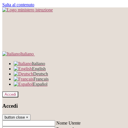
Salta al contenuto
Italiano
Italiano
English
Deutsch
Français
Español
Accedi
Accedi
button close
×
Nome Utente