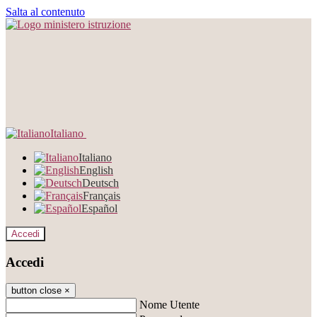
Salta al contenuto
Italiano
Italiano
English
Deutsch
Français
Español
Accedi
Accedi
button close
×
Nome Utente