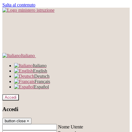
Salta al contenuto
Italiano
Italiano
English
Deutsch
Français
Español
Accedi
Accedi
button close
×
Nome Utente