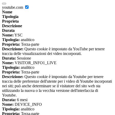
youtube.com
Nome
Tipologia
Proprieta
Descrizione
Durata
Nome:
YSC
Tipologia:
analitico
Proprieta:
Terza-parte
Descrizione:
Questo cookie è impostato da YouTube per tenere
traccia delle visualizzazioni dei video incorporati.
Durata:
Sessione
Nome:
VISITOR_INFO1_LIVE
Tipologia:
analitico
Proprieta:
Terza-parte
Descrizione:
Questo cookie è impostato da Youtube per tenere
traccia delle preferenze dell'utente per i video di Youtube incorporati
nei siti; può anche determinare se il visitatore del sito web sta
utilizzando la nuova o la vecchia versione dell'interfaccia di
Youtube.
Durata:
6 mesi
Nome:
DEVICE_INFO
Tipologia:
analitico
Proprieta:
Terza-parte