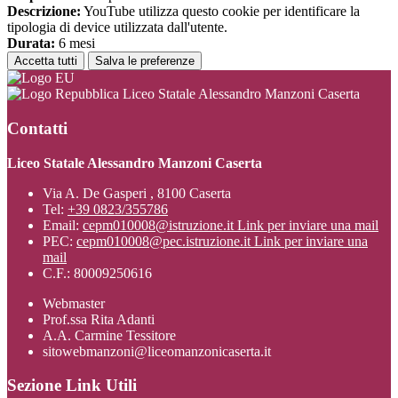
Descrizione:
YouTube utilizza questo cookie per identificare la
tipologia di device utilizzata dall'utente.
Durata:
6 mesi
Accetta tutti
Salva le preferenze
Liceo Statale Alessandro Manzoni Caserta
Contatti
Liceo Statale Alessandro Manzoni Caserta
Via A. De Gasperi , 8100 Caserta
Tel:
+39 0823/355786
Email:
cepm010008@istruzione.it
Link per inviare una mail
PEC:
cepm010008@pec.istruzione.it
Link per inviare una
mail
C.F.: 80009250616
Webmaster
Prof.ssa Rita Adanti
A.A. Carmine Tessitore
sitowebmanzoni@liceomanzonicaserta.it
Sezione Link Utili