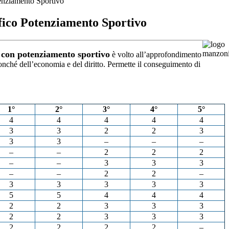
tenziamento Sportivo
ifico Potenziamento Sportivo
co con potenziamento sportivo
è volto all’approfondimento
nonché dell’economia e del diritto. Permette il conseguimento di
.
1°
2°
3°
4°
5°
4
4
4
4
4
3
3
2
2
3
3
3
–
–
–
–
–
2
2
2
–
–
3
3
3
–
–
2
2
–
3
3
3
3
3
5
5
4
4
4
2
2
3
3
3
2
2
3
3
3
2
2
2
2
–