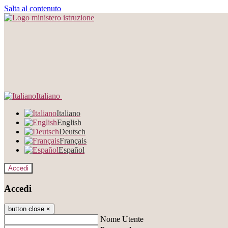
Salta al contenuto
Italiano
Italiano
English
Deutsch
Français
Español
Accedi
Accedi
button close
×
Nome Utente