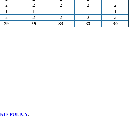
2
2
2
2
2
1
1
1
1
1
2
2
2
2
2
29
29
33
33
30
KIE POLICY
.