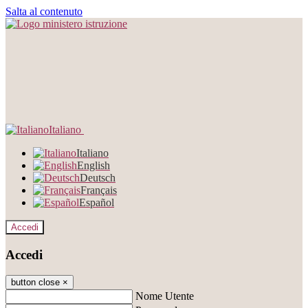
Salta al contenuto
Italiano
Italiano
English
Deutsch
Français
Español
Accedi
Accedi
button close
×
Nome Utente