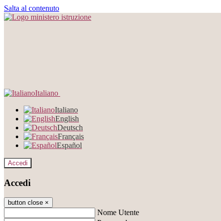
Salta al contenuto
Italiano
Italiano
English
Deutsch
Français
Español
Accedi
Accedi
button close
×
Nome Utente