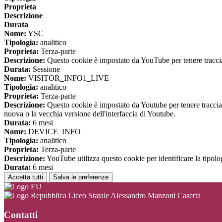
Proprieta
Descrizione
Durata
Nome:
YSC
Tipologia:
analitico
Proprieta:
Terza-parte
Descrizione:
Questo cookie è impostato da YouTube per tenere traccia 
Durata:
Sessione
Nome:
VISITOR_INFO1_LIVE
Tipologia:
analitico
Proprieta:
Terza-parte
Descrizione:
Questo cookie è impostato da Youtube per tenere traccia de
nuova o la vecchia versione dell'interfaccia di Youtube.
Durata:
6 mesi
Nome:
DEVICE_INFO
Tipologia:
analitico
Proprieta:
Terza-parte
Descrizione:
YouTube utilizza questo cookie per identificare la tipologi
Durata:
6 mesi
Accetta tutti
Salva le preferenze
Liceo Statale Alessandro Manzoni Caserta
Contatti