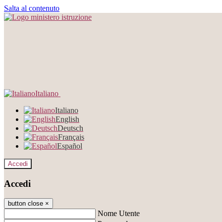
Salta al contenuto
Italiano
Italiano
English
Deutsch
Français
Español
Accedi
Accedi
button close
×
Nome Utente