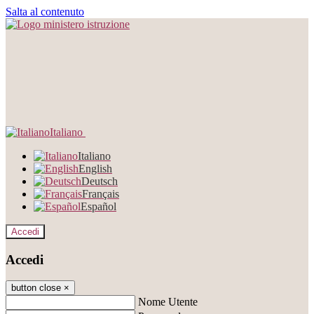
Salta al contenuto
Italiano
Italiano
English
Deutsch
Français
Español
Accedi
Accedi
button close
×
Nome Utente