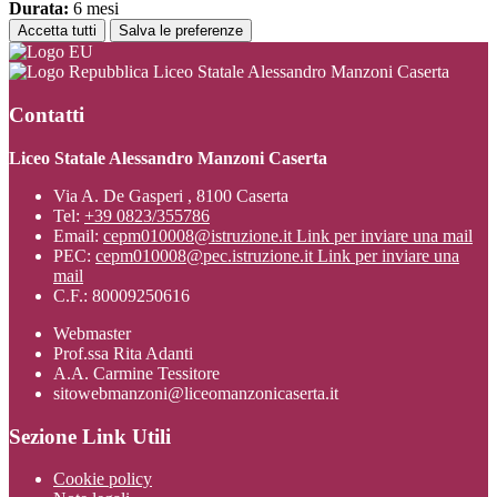
Durata:
6 mesi
Accetta tutti
Salva le preferenze
Liceo Statale Alessandro Manzoni Caserta
Contatti
Liceo Statale Alessandro Manzoni Caserta
Via A. De Gasperi , 8100 Caserta
Tel:
+39 0823/355786
Email:
cepm010008@istruzione.it
Link per inviare una mail
PEC:
cepm010008@pec.istruzione.it
Link per inviare una
mail
C.F.: 80009250616
Webmaster
Prof.ssa Rita Adanti
A.A. Carmine Tessitore
sitowebmanzoni@liceomanzonicaserta.it
Sezione Link Utili
Cookie policy