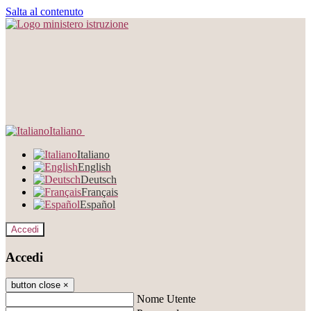
Salta al contenuto
Italiano
Italiano
English
Deutsch
Français
Español
Accedi
Accedi
button close
×
Nome Utente