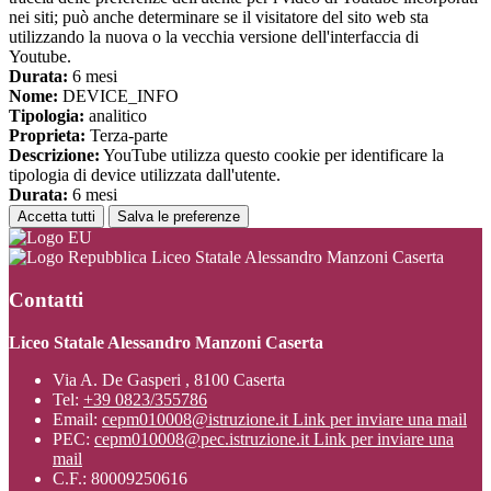
nei siti; può anche determinare se il visitatore del sito web sta
utilizzando la nuova o la vecchia versione dell'interfaccia di
Youtube.
Durata:
6 mesi
Nome:
DEVICE_INFO
Tipologia:
analitico
Proprieta:
Terza-parte
Descrizione:
YouTube utilizza questo cookie per identificare la
tipologia di device utilizzata dall'utente.
Durata:
6 mesi
Accetta tutti
Salva le preferenze
Liceo Statale Alessandro Manzoni Caserta
Contatti
Liceo Statale Alessandro Manzoni Caserta
Via A. De Gasperi , 8100 Caserta
Tel:
+39 0823/355786
Email:
cepm010008@istruzione.it
Link per inviare una mail
PEC:
cepm010008@pec.istruzione.it
Link per inviare una
mail
C.F.: 80009250616