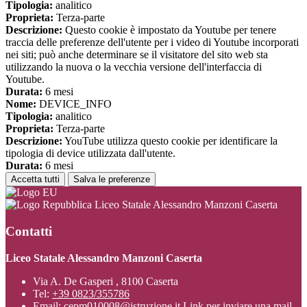
Tipologia:
analitico
Proprieta:
Terza-parte
Descrizione:
Questo cookie è impostato da Youtube per tenere
traccia delle preferenze dell'utente per i video di Youtube incorporati
nei siti; può anche determinare se il visitatore del sito web sta
utilizzando la nuova o la vecchia versione dell'interfaccia di
Youtube.
Durata:
6 mesi
Nome:
DEVICE_INFO
Tipologia:
analitico
Proprieta:
Terza-parte
Descrizione:
YouTube utilizza questo cookie per identificare la
tipologia di device utilizzata dall'utente.
Durata:
6 mesi
Accetta tutti
Salva le preferenze
Liceo Statale Alessandro Manzoni Caserta
Contatti
Liceo Statale Alessandro Manzoni Caserta
Via A. De Gasperi , 8100 Caserta
Tel:
+39 0823/355786
Email:
cepm010008@istruzione.it
Link per inviare una mail