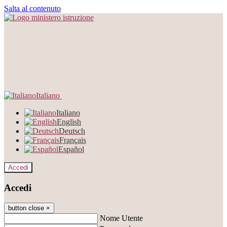
Salta al contenuto
Italiano
Italiano
English
Deutsch
Français
Español
Accedi
Accedi
button close
×
Nome Utente