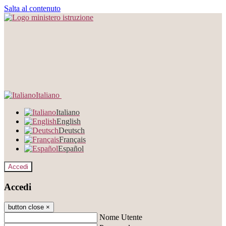
Salta al contenuto
Italiano
Italiano
English
Deutsch
Français
Español
Accedi
Accedi
button close
×
Nome Utente