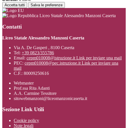
Accetta tutti
Salva le preferenze
Liceo Statale Alessandro Manzoni Caserta
Contatti
Liceo Statale Alessandro Manzoni Caserta
Via A. De Gasperi , 8100 Caserta
Tel:
+39 0823/355786
Email:
cepm010008@istruzione.it
Link per inviare una mail
PEC:
cepm010008@pec.istruzione.it
Link per inviare una
mail
C.F.: 80009250616
Webmaster
Prof.ssa Rita Adanti
A.A. Carmine Tessitore
sitowebmanzoni@liceomanzonicaserta.it
Sezione Link Utili
Cookie policy
Note legali