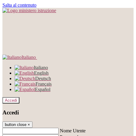
Salta al contenuto
Italiano
Italiano
English
Deutsch
Français
Español
Accedi
Accedi
button close
×
Nome Utente