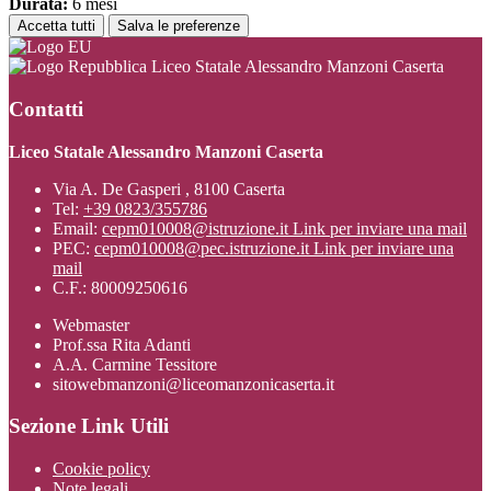
Durata:
6 mesi
Accetta tutti
Salva le preferenze
Liceo Statale Alessandro Manzoni Caserta
Contatti
Liceo Statale Alessandro Manzoni Caserta
Via A. De Gasperi , 8100 Caserta
Tel:
+39 0823/355786
Email:
cepm010008@istruzione.it
Link per inviare una mail
PEC:
cepm010008@pec.istruzione.it
Link per inviare una
mail
C.F.: 80009250616
Webmaster
Prof.ssa Rita Adanti
A.A. Carmine Tessitore
sitowebmanzoni@liceomanzonicaserta.it
Sezione Link Utili
Cookie policy
Note legali