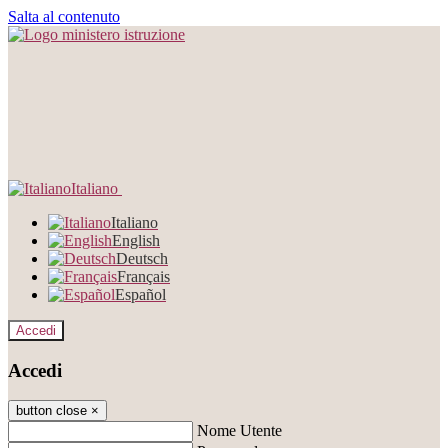
Salta al contenuto
Italiano
Italiano
English
Deutsch
Français
Español
Accedi
Accedi
button close
×
Nome Utente