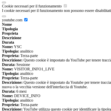
Cookie necessari per il funzionamento
I cookie necessari per il funzionamento non possono essere disabilitati.
youtube.com
Nome
Tipologia
Proprieta
Descrizione
Durata
Nome:
YSC
Tipologia:
analitico
Proprieta:
Terza-parte
Descrizione:
Questo cookie è impostato da YouTube per tenere traccia 
Durata:
Sessione
Nome:
VISITOR_INFO1_LIVE
Tipologia:
analitico
Proprieta:
Terza-parte
Descrizione:
Questo cookie è impostato da Youtube per tenere traccia de
nuova o la vecchia versione dell'interfaccia di Youtube.
Durata:
6 mesi
Nome:
DEVICE_INFO
Tipologia:
analitico
Proprieta:
Terza-parte
Descrizione:
YouTube utilizza questo cookie per identificare la tipologi