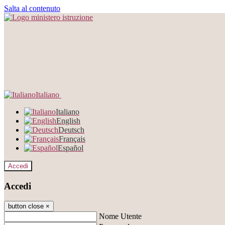
Salta al contenuto
Italiano
Italiano
English
Deutsch
Français
Español
Accedi
Accedi
button close
×
Nome Utente