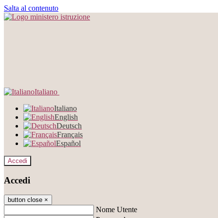
Salta al contenuto
Italiano
Italiano
English
Deutsch
Français
Español
Accedi
Accedi
button close
×
Nome Utente