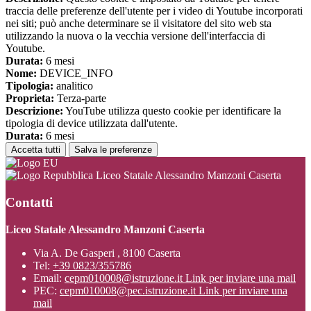
traccia delle preferenze dell'utente per i video di Youtube incorporati
nei siti; può anche determinare se il visitatore del sito web sta
utilizzando la nuova o la vecchia versione dell'interfaccia di
Youtube.
Durata:
6 mesi
Nome:
DEVICE_INFO
Tipologia:
analitico
Proprieta:
Terza-parte
Descrizione:
YouTube utilizza questo cookie per identificare la
tipologia di device utilizzata dall'utente.
Durata:
6 mesi
Accetta tutti
Salva le preferenze
Liceo Statale Alessandro Manzoni Caserta
Contatti
Liceo Statale Alessandro Manzoni Caserta
Via A. De Gasperi , 8100 Caserta
Tel:
+39 0823/355786
Email:
cepm010008@istruzione.it
Link per inviare una mail
PEC:
cepm010008@pec.istruzione.it
Link per inviare una
mail