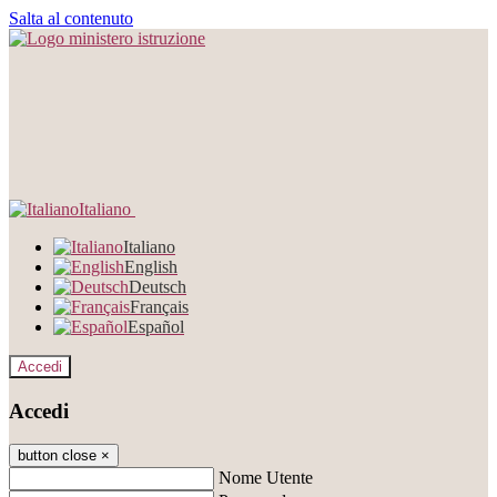
Salta al contenuto
Italiano
Italiano
English
Deutsch
Français
Español
Accedi
Accedi
button close
×
Nome Utente