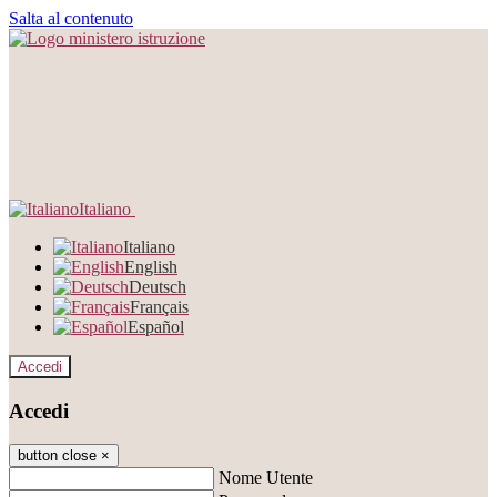
Salta al contenuto
Italiano
Italiano
English
Deutsch
Français
Español
Accedi
Accedi
button close
×
Nome Utente