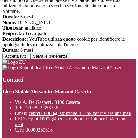
nei siti; può anche determinare se il visitatore del sito web sta
utilizzando la nuova o la vecchia versione dell'interfaccia di
Youtube.
Durata:
6 mesi
Nome:
DEVICE_INFO
Tipologia:
analitico
Proprieta:
Terza-parte
Descrizione:
YouTube utilizza questo cookie per identificare la
tipologia di device utilizzata dall'utente.
Durata:
6 mesi
Accetta tutti
Salva le preferenze
Liceo Statale Alessandro Manzoni Caserta
Contatti
Liceo Statale Alessandro Manzoni Caserta
Via A. De Gasperi , 8100 Caserta
Tel:
+39 0823/355786
Email:
cepm010008@istruzione.it
Link per inviare una mail
PEC:
cepm010008@pec.istruzione.it
Link per inviare una
mail
C.F.: 80009250616