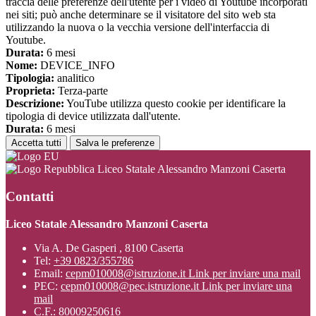
traccia delle preferenze dell'utente per i video di Youtube incorporati
nei siti; può anche determinare se il visitatore del sito web sta
utilizzando la nuova o la vecchia versione dell'interfaccia di
Youtube.
Durata:
6 mesi
Nome:
DEVICE_INFO
Tipologia:
analitico
Proprieta:
Terza-parte
Descrizione:
YouTube utilizza questo cookie per identificare la
tipologia di device utilizzata dall'utente.
Durata:
6 mesi
Accetta tutti
Salva le preferenze
Liceo Statale Alessandro Manzoni Caserta
Contatti
Liceo Statale Alessandro Manzoni Caserta
Via A. De Gasperi , 8100 Caserta
Tel:
+39 0823/355786
Email:
cepm010008@istruzione.it
Link per inviare una mail
PEC:
cepm010008@pec.istruzione.it
Link per inviare una
mail
C.F.: 80009250616