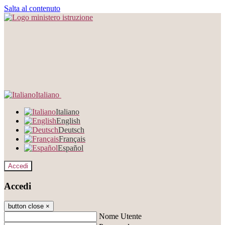
Salta al contenuto
Italiano
Italiano
English
Deutsch
Français
Español
Accedi
Accedi
button close
×
Nome Utente