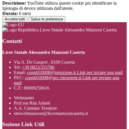
Descrizione:
YouTube utilizza questo cookie per identificare la
tipologia di device utilizzata dall'utente.
Durata:
6 mesi
Accetta tutti
Salva le preferenze
Liceo Statale Alessandro Manzoni Caserta
Contatti
Liceo Statale Alessandro Manzoni Caserta
Via A. De Gasperi , 8100 Caserta
Tel:
+39 0823/355786
Email:
cepm010008@istruzione.it
Link per inviare una mail
PEC:
cepm010008@pec.istruzione.it
Link per inviare una
mail
C.F.: 80009250616
Webmaster
Prof.ssa Rita Adanti
A.A. Carmine Tessitore
sitowebmanzoni@liceomanzonicaserta.it
Sezione Link Utili