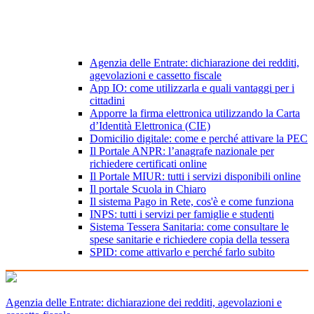
Agenzia delle Entrate: dichiarazione dei redditi,
agevolazioni e cassetto fiscale
App IO: come utilizzarla e quali vantaggi per i
cittadini
Apporre la firma elettronica utilizzando la Carta
d’Identità Elettronica (CIE)
Domicilio digitale: come e perché attivare la PEC
Il Portale ANPR: l’anagrafe nazionale per
richiedere certificati online
Il Portale MIUR: tutti i servizi disponibili online
Il portale Scuola in Chiaro
Il sistema Pago in Rete, cos'è e come funziona
INPS: tutti i servizi per famiglie e studenti
Sistema Tessera Sanitaria: come consultare le
spese sanitarie e richiedere copia della tessera
SPID: come attivarlo e perché farlo subito
Agenzia delle Entrate: dichiarazione dei redditi, agevolazioni e