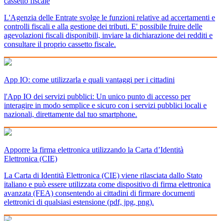
cassetto fiscale
L'Agenzia delle Entrate svolge le funzioni relative ad accertamenti e
controlli fiscali e alla gestione dei tributi. E' possibile fruire delle
agevolazioni fiscali disponibili, inviare la dichiarazione dei redditi e
consultare il proprio cassetto fiscale.
App IO: come utilizzarla e quali vantaggi per i cittadini
l'App IO dei servizi pubblici: Un unico punto di accesso per
interagire in modo semplice e sicuro con i servizi pubblici locali e
nazionali, direttamente dal tuo smartphone.
Apporre la firma elettronica utilizzando la Carta d’Identità
Elettronica (CIE)
La Carta di Identità Elettronica (CIE) viene rilasciata dallo Stato
italiano e può essere utilizzata come dispositivo di firma elettronica
avanzata (FEA) consentendo ai cittadini di firmare documenti
elettronici di qualsiasi estensione (pdf, jpg, png).