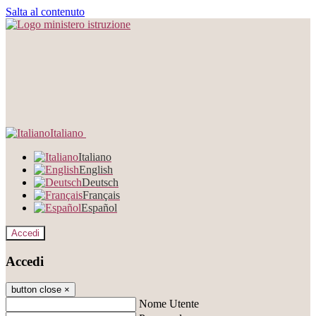
Salta al contenuto
Italiano
Italiano
English
Deutsch
Français
Español
Accedi
Accedi
button close
×
Nome Utente