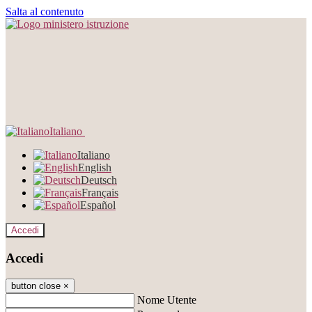
Salta al contenuto
Italiano
Italiano
English
Deutsch
Français
Español
Accedi
Accedi
button close
×
Nome Utente