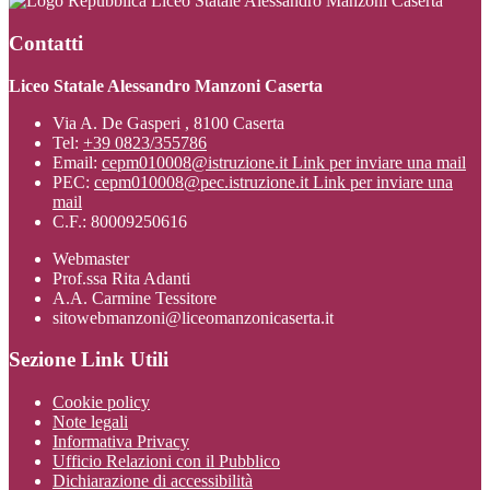
Liceo Statale Alessandro Manzoni Caserta
Contatti
Liceo Statale Alessandro Manzoni Caserta
Via A. De Gasperi , 8100 Caserta
Tel:
+39 0823/355786
Email:
cepm010008@istruzione.it
Link per inviare una mail
PEC:
cepm010008@pec.istruzione.it
Link per inviare una
mail
C.F.: 80009250616
Webmaster
Prof.ssa Rita Adanti
A.A. Carmine Tessitore
sitowebmanzoni@liceomanzonicaserta.it
Sezione Link Utili
Cookie policy
Note legali
Informativa Privacy
Ufficio Relazioni con il Pubblico
Dichiarazione di accessibilità