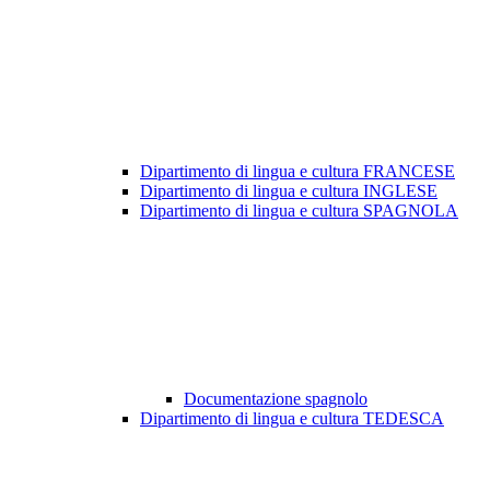
Dipartimento di lingua e cultura FRANCESE
Dipartimento di lingua e cultura INGLESE
Dipartimento di lingua e cultura SPAGNOLA
Documentazione spagnolo
Dipartimento di lingua e cultura TEDESCA