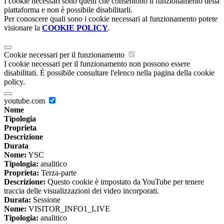
I cookie necessari sono quelli che consentono il funzionamento della
piattaforma e non è possibile disabilitarli.
Per conoscere quali sono i cookie necessari al funzionamento potete
visionare la
COOKIE POLICY
.
Cookie necessari per il funzionamento
I cookie necessari per il funzionamento non possono essere
disabilitati. È possibile consultare l'elenco nella pagina della cookie
policy.
youtube.com
Nome
Tipologia
Proprieta
Descrizione
Durata
Nome:
YSC
Tipologia:
analitico
Proprieta:
Terza-parte
Descrizione:
Questo cookie è impostato da YouTube per tenere
traccia delle visualizzazioni dei video incorporati.
Durata:
Sessione
Nome:
VISITOR_INFO1_LIVE
Tipologia:
analitico