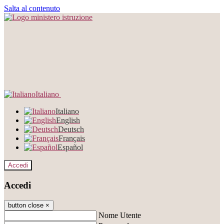
Salta al contenuto
Italiano
Italiano
English
Deutsch
Français
Español
Accedi
Accedi
button close
×
Nome Utente