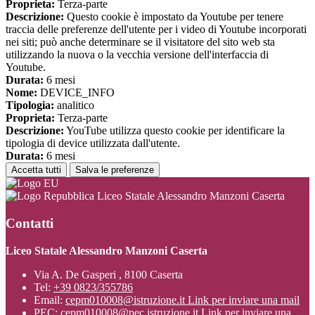
Proprieta:
Terza-parte
Descrizione:
Questo cookie è impostato da Youtube per tenere
traccia delle preferenze dell'utente per i video di Youtube incorporati
nei siti; può anche determinare se il visitatore del sito web sta
utilizzando la nuova o la vecchia versione dell'interfaccia di
Youtube.
Durata:
6 mesi
Nome:
DEVICE_INFO
Tipologia:
analitico
Proprieta:
Terza-parte
Descrizione:
YouTube utilizza questo cookie per identificare la
tipologia di device utilizzata dall'utente.
Durata:
6 mesi
Accetta tutti
Salva le preferenze
Liceo Statale Alessandro Manzoni Caserta
Contatti
Liceo Statale Alessandro Manzoni Caserta
Via A. De Gasperi , 8100 Caserta
Tel:
+39 0823/355786
Email:
cepm010008@istruzione.it
Link per inviare una mail
PEC:
cepm010008@pec.istruzione.it
Link per inviare una