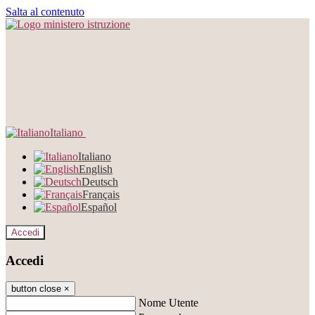
Salta al contenuto
Italiano
Italiano
English
Deutsch
Français
Español
Accedi
Accedi
button close
×
Nome Utente