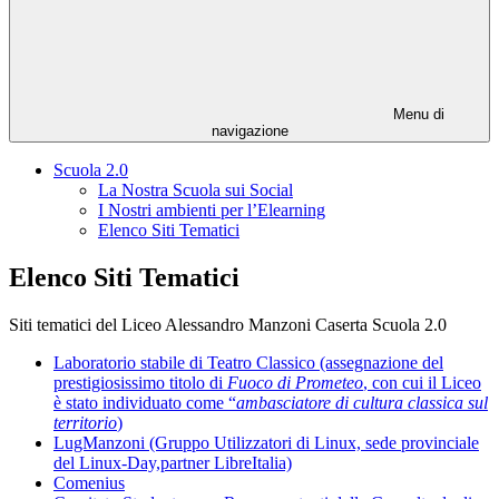
Menu di
navigazione
Scuola 2.0
La Nostra Scuola sui Social
I Nostri ambienti per l’Elearning
Elenco Siti Tematici
Elenco Siti Tematici
Siti tematici del Liceo Alessandro Manzoni Caserta Scuola 2.0
Laboratorio stabile di Teatro Classico (assegnazione del
prestigiosissimo titolo di
Fuoco di Prometeo
, con cui il Liceo
è stato individuato come “
ambasciatore di cultura classica sul
territorio
)
LugManzoni (Gruppo Utilizzatori di Linux, sede provinciale
del Linux-Day,partner LibreItalia)
Comenius