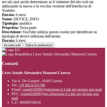
nei siti; può anche determinare se il visitatore del sito web sta
utilizzando la nuova o la vecchia versione dell'interfaccia di
Youtube.
Durata:
6 mesi
Nome:
DEVICE_INFO
Tipologia:
analitico
Proprieta:
Terza-parte
Descrizione:
YouTube utilizza questo cookie per identificare la
tipologia di device utilizzata dall'utente.
Durata:
6 mesi
Accetta tutti
Salva le preferenze
Liceo Statale Alessandro Manzoni Caserta
Contatti
Liceo Statale Alessandro Manzoni Caserta
Via A. De Gasperi , 8100 Caserta
Tel:
+39 0823/355786
Email:
cepm010008@istruzione.it
Link per inviare una mail
PEC:
cepm010008@pec.istruzione.it
Link per inviare una
mail
C.F.: 80009250616