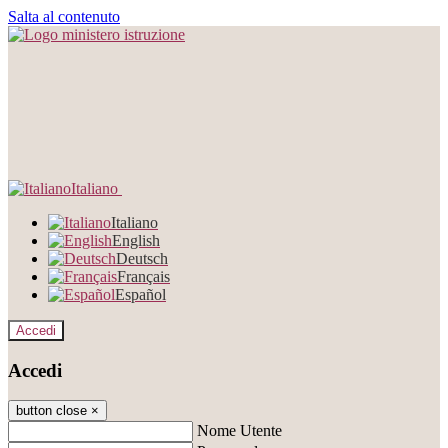
Salta al contenuto
Italiano
Italiano
English
Deutsch
Français
Español
Accedi
Accedi
button close
×
Nome Utente