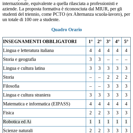
internazionale, equivalente a quella rilasciata a professionisti e
aziende. La proposta formativa è riconosciuta dal MIUR, per gli
studenti del triennio, come PCTO (ex Alternanza scuola-lavoro), per
un totale di 100 ore a studente.
Quadro Orario
INSEGNAMENTI OBBLIGATORI
1°
2°
3°
4°
5°
Lingua e letteratura italiana
4
4
4
4
4
Storia e geografia
3
3
–
–
–
Lingua e cultura latina
3
3
3
3
3
Storia
–
–
2
2
2
Filosofia
–
–
3
3
3
Lingua e cultura straniera
3
3
3
3
3
Matematica e informatica (EIPASS)
4
4
4
4
4
Fisica
2
2
3
3
3
Robotica ed Ai
1
1
1
1
1
Scienze naturali
2
2
3
3
3