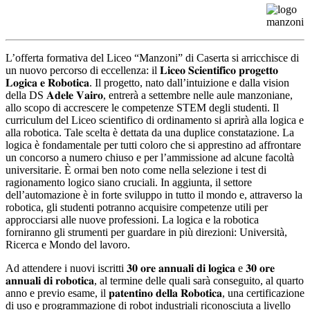
L’offerta formativa del Liceo “Manzoni” di Caserta si arricchisce di
un nuovo percorso di eccellenza: il 𝐋𝐢𝐜𝐞𝐨 𝐒𝐜𝐢𝐞𝐧𝐭𝐢𝐟𝐢𝐜𝐨 𝐩𝐫𝐨𝐠𝐞𝐭𝐭𝐨
𝐋𝐨𝐠𝐢𝐜𝐚 𝐞 𝐑𝐨𝐛𝐨𝐭𝐢𝐜𝐚. Il progetto, nato dall’intuizione e dalla vision
della DS 𝐀𝐝𝐞𝐥𝐞 𝐕𝐚𝐢𝐫𝐨, entrerà a settembre nelle aule manzoniane,
allo scopo di accrescere le competenze STEM degli studenti. Il
curriculum del Liceo scientifico di ordinamento si aprirà alla logica e
alla robotica. Tale scelta è dettata da una duplice constatazione. La
logica è fondamentale per tutti coloro che si apprestino ad affrontare
un concorso a numero chiuso e per l’ammissione ad alcune facoltà
universitarie. È ormai ben noto come nella selezione i test di
ragionamento logico siano cruciali. In aggiunta, il settore
dell’automazione è in forte sviluppo in tutto il mondo e, attraverso la
robotica, gli studenti potranno acquisire competenze utili per
approcciarsi alle nuove professioni. La logica e la robotica
forniranno gli strumenti per guardare in più direzioni: Università,
Ricerca e Mondo del lavoro.
Ad attendere i nuovi iscritti 𝟑𝟎 𝐨𝐫𝐞 𝐚𝐧𝐧𝐮𝐚𝐥𝐢 𝐝𝐢 𝐥𝐨𝐠𝐢𝐜𝐚 e 𝟑𝟎 𝐨𝐫𝐞
𝐚𝐧𝐧𝐮𝐚𝐥𝐢 𝐝𝐢 𝐫𝐨𝐛𝐨𝐭𝐢𝐜𝐚, al termine delle quali sarà conseguito, al quarto
anno e previo esame, il 𝐩𝐚𝐭𝐞𝐧𝐭𝐢𝐧𝐨 𝐝𝐞𝐥𝐥𝐚 𝐑𝐨𝐛𝐨𝐭𝐢𝐜𝐚, una certificazione
di uso e programmazione di robot industriali riconosciuta a livello