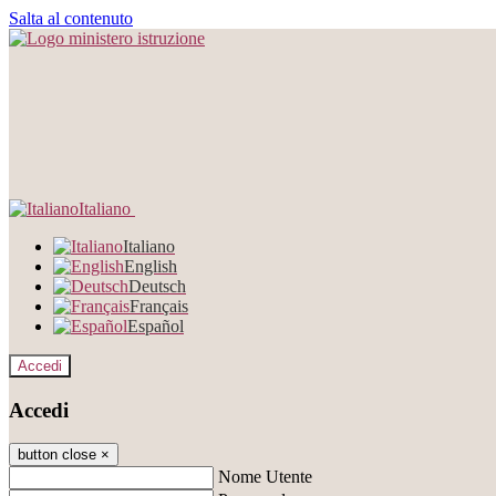
Salta al contenuto
Italiano
Italiano
English
Deutsch
Français
Español
Accedi
Accedi
button close
×
Nome Utente