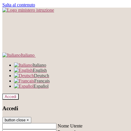
Salta al contenuto
Italiano
Italiano
English
Deutsch
Français
Español
Accedi
Accedi
button close
×
Nome Utente