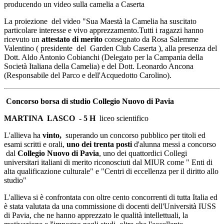
producendo un video sulla camelia a Caserta
La proiezione del video "Sua Maestà la Camelia ha suscitato
particolare interesse e vivo apprezzamento.Tutti i ragazzi hanno
ricevuto un
attestato di merito
consegnato da Rosa Salemme
Valentino ( presidente del Garden Club Caserta ), alla presenza del
Dott. Aldo Antonio Cobianchi (Delegato per la Campania della
Società Italiana della Camelia) e del Dott. Leonardo Ancona
(Responsabile del Parco e dell'Acquedotto Carolino).
Concorso borsa di studio Collegio Nuovo di Pavia
MARTINA LASCO -
5 H
liceo scientifico
L'allieva ha
vinto,
superando un concorso pubblico per titoli ed
esami scritti e orali,
uno dei trenta posti
d'alunna messi a concorso
dal
Collegio Nuovo di Pavia
, uno dei quattordici Collegi
universitari italiani di merito riconosciuti dal MIUR come " Enti di
alta qualificazione culturale" e "Centri di eccellenza per il diritto allo
studio"
L'allieva si è confrontata con oltre cento concorrenti di tutta Italia ed
è stata valutata da una commissione di docenti dell'Università IUSS
di Pavia, che ne hanno apprezzato le qualità intellettuali, la