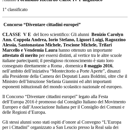
1° classificato
Concorso “Diventare cittadini europei”
CLASSE V E
del liceo scientifico: Gli alunni
Benizio Carolyn
Ann. Coppola Andrea, Iorio Stefano, Liguori Luigi, Ragozzino
Alessia, Santonastaso Michele, Tescione Michele, Trifari
Marcello e Vendemia Laura
hanno ottenuto un importante
attestato di merito
per essersi distinti, al vertice tra le altre scuole
italiane partecipanti; il prestigioso riconoscimento è stato loro
consegnato direttamente a Roma , domenica
8 maggio 2016
,
nell’ambito dell’iniziativa “Montecitorio a Porte Aperte”, dinanzi
alla Presidente della Camera dei Deputati Laura Boldrini, oltre che il
Ministro dell’Istruzione Stefania Giannini ed altri importanti
esponenti istituzionali del mondo scolastico nazionale ed europeo.
Il Concorso “Diventare cittadini europei” legato alla Festa
dell’Europa 2016 è promosso dal Consiglio Italiano del Movimento
Europeo e dall’Associazione Italiana per il Consiglio dei Comuni e
delle Regioni d’Europa.
Gli stessi alunni sono stati ospiti d’onore al Convegno “L’Europa
per i Cittadini” organizzato a San Leucio presso la Real sala dei