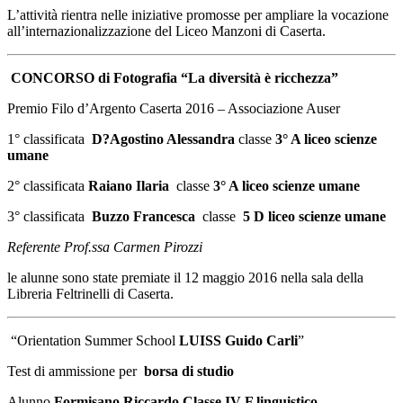
L’attività rientra nelle iniziative promosse per ampliare la vocazione
all’internazionalizzazione del Liceo Manzoni di Caserta.
CONCORSO di Fotografia “La diversità è ricchezza”
Premio Filo d’Argento Caserta 2016 – Associazione Auser
1° classificata
D?Agostino Alessandra
classe
3° A liceo scienze
umane
2° classificata
Raiano Ilaria
classe
3° A liceo scienze umane
3° classificata
Buzzo Francesca
classe
5 D liceo scienze umane
Referente Prof.ssa Carmen Pirozzi
le alunne sono state premiate il 12 maggio 2016 nella sala della
Libreria Feltrinelli di Caserta.
“Orientation Summer School
LUISS Guido Carli
”
Test di ammissione per
borsa di studio
Alunno
Formisano Riccardo Classe IV F linguistico