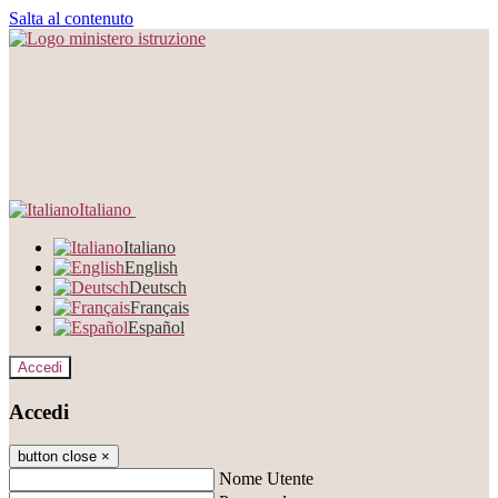
Salta al contenuto
Italiano
Italiano
English
Deutsch
Français
Español
Accedi
Accedi
button close
×
Nome Utente