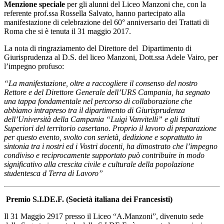
Menzione speciale
per gli alunni del Liceo Manzoni che, con la
referente prof.ssa Rossella Salvato, hanno partecipato alla
manifestazione di celebrazione del 60° anniversario dei Trattati di
Roma che si è tenuta il 31 maggio 2017.
La nota di ringraziamento del Direttore del Dipartimento di
Giurisprudenza al D.S. del liceo Manzoni, Dott.ssa Adele Vairo, per
l’impegno profuso:
“La manifestazione, oltre a raccogliere il consenso del nostro
Rettore e del Direttore Generale dell’URS Campania, ha segnato
una tappa fondamentale nel percorso di collaborazione che
abbiamo intrapreso tra il dipartimento di Giurisprudenza
dell’Università della Campania “Luigi Vanvitelli” e gli Istituti
Superiori del territorio casertano. Proprio il lavoro di preparazione
per questo evento, svolto con serietà, dedizione e soprattutto in
sintonia tra i nostri ed i Vostri docenti, ha dimostrato che l’impegno
condiviso e reciprocamente supportato può contribuire in modo
significativo alla crescita civile e culturale della popolazione
studentesca d Terra di Lavoro”
Premio S.I.DE.F. (Società italiana dei Francesisti)
Il 31 Maggio 2917 presso il Liceo “A.Manzoni”, divenuto sede