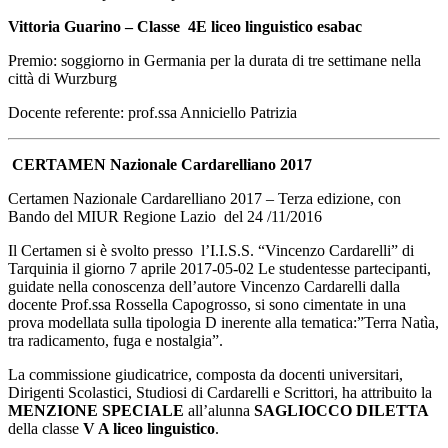
Vittoria Guarino – Classe 4E liceo linguistico esabac
Premio: soggiorno in Germania per la durata di tre settimane nella
città di Wurzburg
Docente referente: prof.ssa Anniciello Patrizia
CERTAMEN Nazionale Cardarelliano 2017
Certamen Nazionale Cardarelliano 2017 – Terza edizione, con
Bando del MIUR Regione Lazio del 24 /11/2016
Il Certamen si è svolto presso l’I.I.S.S. “Vincenzo Cardarelli” di
Tarquinia il giorno 7 aprile 2017-05-02 Le studentesse partecipanti,
guidate nella conoscenza dell’autore Vincenzo Cardarelli dalla
docente Prof.ssa Rossella Capogrosso, si sono cimentate in una
prova modellata sulla tipologia D inerente alla tematica:”Terra Natìa,
tra radicamento, fuga e nostalgia”.
La commissione giudicatrice, composta da docenti universitari,
Dirigenti Scolastici, Studiosi di Cardarelli e Scrittori, ha attribuito la
MENZIONE SPECIALE
all’alunna
SAGLIOCCO DILETTA
della classe
V A liceo linguistico
.