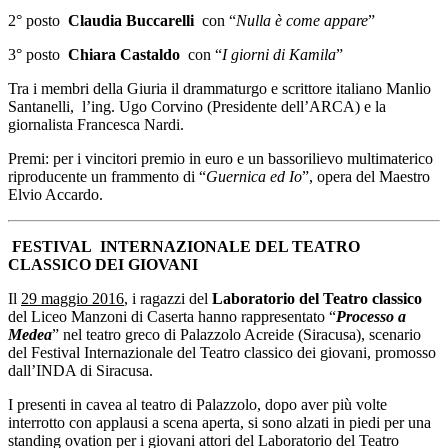
2° posto
Claudia Buccarelli
con “
Nulla è come appare
”
3° posto
Chiara Castaldo
con “
I giorni di Kamila
”
Tra i membri della Giuria il drammaturgo e scrittore italiano Manlio
Santanelli, l’ing. Ugo Corvino (Presidente dell’ARCA) e la
giornalista Francesca Nardi.
Premi: per i vincitori premio in euro e un bassorilievo multimaterico
riproducente un frammento di “
Guernica ed Io
”, opera del Maestro
Elvio Accardo.
FESTIVAL INTERNAZIONALE DEL TEATRO
CLASSICO DEI GIOVANI
Il
29 maggio 2016
, i ragazzi del
Laboratorio del Teatro classico
del Liceo Manzoni di Caserta hanno rappresentato “
Processo a
Medea
” nel teatro greco di Palazzolo Acreide (Siracusa), scenario
del Festival Internazionale del Teatro classico dei giovani, promosso
dall’INDA di Siracusa.
I presenti in cavea al teatro di Palazzolo, dopo aver più volte
interrotto con applausi a scena aperta, si sono alzati in piedi per una
standing ovation per i giovani attori del Laboratorio del Teatro