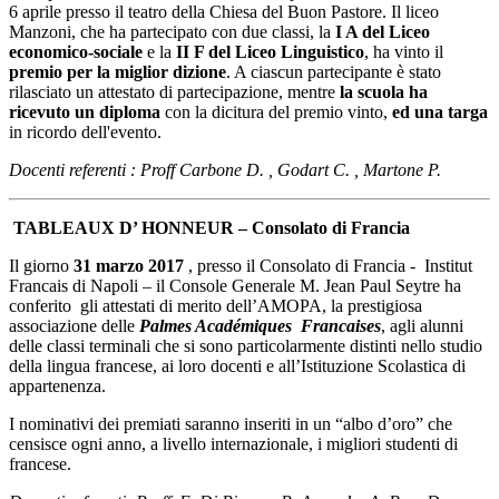
6 aprile presso il teatro della Chiesa del Buon Pastore. Il liceo
Manzoni, che ha partecipato con due classi, la
I A del Liceo
economico-sociale
e la
II F del Liceo Linguistico
, ha vinto il
premio per la miglior dizione
. A ciascun partecipante è stato
rilasciato un attestato di partecipazione, mentre
la scuola ha
ricevuto un diploma
con la dicitura del premio vinto,
ed una targa
in ricordo dell'evento.
Docenti referenti : Proff Carbone D. , Godart C. , Martone P.
TABLEAUX D’ HONNEUR – Consolato di Francia
Il giorno
31 marzo 2017
, presso il Consolato di Francia - Institut
Francais di Napoli – il Console Generale M. Jean Paul Seytre ha
conferito gli attestati di merito dell’AMOPA, la prestigiosa
associazione delle
Palmes Académiques Francaises
, agli alunni
delle classi terminali che si sono particolarmente distinti nello studio
della lingua francese, ai loro docenti e all’Istituzione Scolastica di
appartenenza.
I nominativi dei premiati saranno inseriti in un “albo d’oro” che
censisce ogni anno, a livello internazionale, i migliori studenti di
francese.