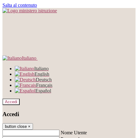
Salta al contenuto
Italiano
Italiano
English
Deutsch
Français
Español
Accedi
Accedi
button close
×
Nome Utente