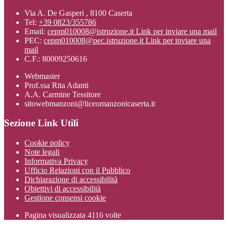
Via A. De Gasperi , 8100 Caserta
Tel:
+39 0823/355786
Email:
cepm010008@istruzione.it
Link per inviare una mail
PEC:
cepm010008@pec.istruzione.it
Link per inviare una
mail
C.F.: 80009250616
Webmaster
Prof.ssa Rita Adanti
A.A. Carmine Tessitore
sitowebmanzoni@liceomanzonicaserta.it
Sezione Link Utili
Cookie policy
Note legali
Informativa Privacy
Ufficio Relazioni con il Pubblico
Dichiarazione di accessibilità
Obiettivi di accessibilità
Gestione consensi cookie
Pagina visualizzata
4116
volte