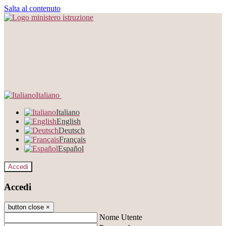
Salta al contenuto
Italiano
Italiano
English
Deutsch
Français
Español
Accedi
Accedi
button close
×
Nome Utente